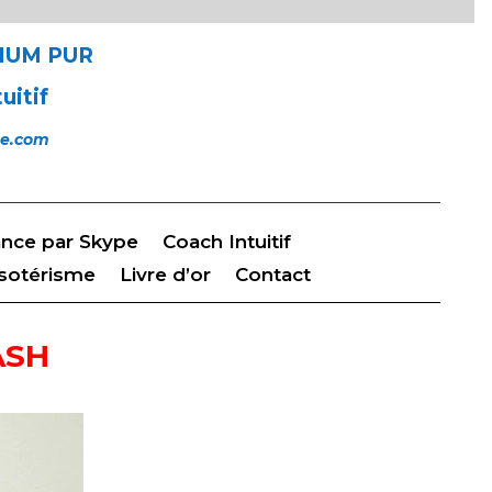
DIUM PUR
uitif
nce.com
nce par Skype
Coach Intuitif
sotérisme
Livre d’or
Contact
ASH