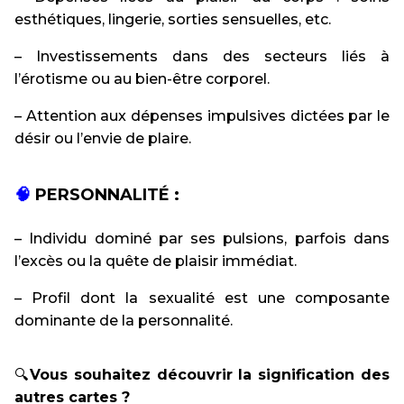
esthétiques, lingerie, sorties sensuelles, etc.
– Investissements dans des secteurs liés à
l’érotisme ou au bien-être corporel.
– Attention aux dépenses impulsives dictées par le
désir ou l’envie de plaire.
🧠
PERSONNALITÉ :
– Individu dominé par ses pulsions, parfois dans
l’excès ou la quête de plaisir immédiat.
– Profil dont la sexualité est une composante
dominante de la personnalité.
🔍
Vous souhaitez découvrir la signification des
autres cartes ?