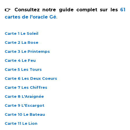
👉 Consultez notre guide complet sur les
61
cartes de l'oracle Gé
.
Carte 1 Le Soleil
Carte 2 La Rose
Carte 3 Le Printemps
Carte 4 Le Feu
Carte 5 Les Tours
Carte 6 Les Deux Coeurs
Carte 7 Les Chiffres
Carte 8 L'Araignée
Carte 9 L'Escargot
Carte 10 Le Bateau
Carte 11 Le Lion