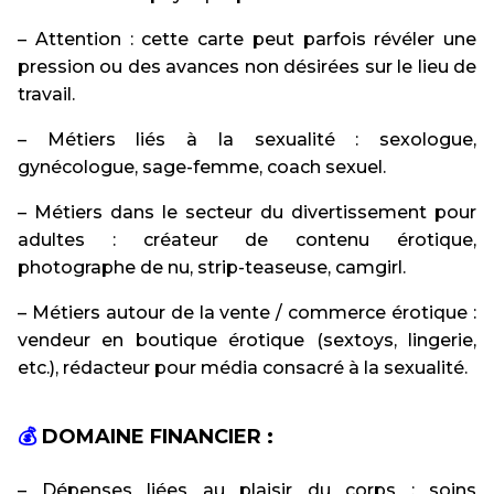
– Attention : cette carte peut parfois révéler une
pression ou des avances non désirées sur le lieu de
travail.
– Métiers liés à la sexualité : sexologue,
gynécologue, sage-femme, coach sexuel.
– Métiers dans le secteur du divertissement pour
adultes : créateur de contenu érotique,
photographe de nu, strip-teaseuse, camgirl.
– Métiers autour de la vente / commerce érotique :
vendeur en boutique érotique (sextoys, lingerie,
etc.), rédacteur pour média consacré à la sexualité.
💰
DOMAINE FINANCIER :
– Dépenses liées au plaisir du corps : soins