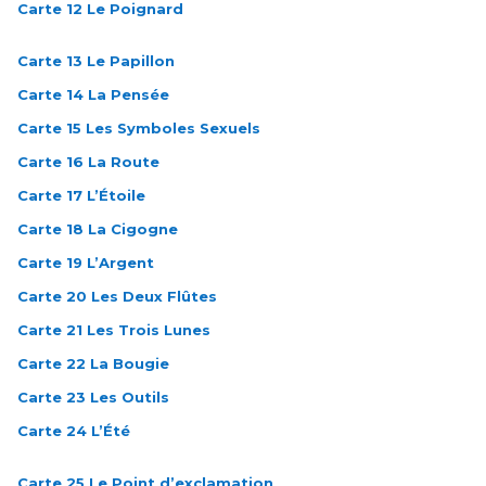
Carte 12 Le Poignard
Carte 13 Le Papillon
Carte 14 La Pensée
Carte 15 Les Symboles Sexuels
Carte 16 La Route
Carte 17 L’Étoile
Carte 18 La Cigogne
Carte 19 L’Argent
Carte 20 Les Deux Flûtes
Carte 21 Les Trois Lunes
Carte 22 La Bougie
Carte 23 Les Outils
Carte 24 L’Été
Carte 25 Le Point d’exclamation