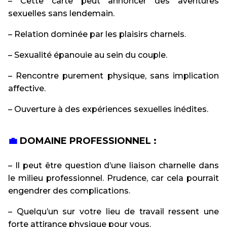
– Cette carte peut annoncer des aventures
sexuelles sans lendemain.
– Relation dominée par les plaisirs charnels.
– Sexualité épanouie au sein du couple.
– Rencontre purement physique, sans implication
affective.
– Ouverture à des expériences sexuelles inédites.
💼
DOMAINE PROFESSIONNEL :
– Il peut être question d’une liaison charnelle dans
le milieu professionnel. Prudence, car cela pourrait
engendrer des complications.
– Quelqu’un sur votre lieu de travail ressent une
forte attirance physique pour vous.